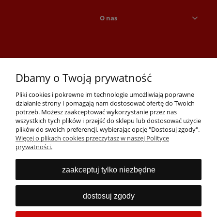
O nas
Dbamy o Twoją prywatność
Pliki cookies i pokrewne im technologie umożliwiają poprawne
działanie strony i pomagają nam dostosować ofertę do Twoich
potrzeb. Możesz zaakceptować wykorzystanie przez nas
wszystkich tych plików i przejść do sklepu lub dostosować użycie
Skontaktuj się z nami:
plików do swoich preferencji, wybierając opcję "Dostosuj zgody".
Tel:
+48 71 723 74 50
Więcej o plikach cookies przeczytasz w naszej Polityce
E-mail:
detal@pclider.pl
prywatności.
Komputery i laptopy poleasingowe Wrocław. Oferujemy laptopy,
zaakceptuj tylko niezbędne
komputery, monitory, drukarki, akcesoria i serwisujemy też używane
komputery oraz laptopy.
dostosuj zgody
Obserwuj nas: