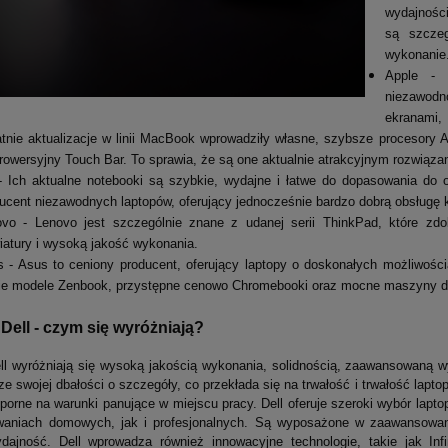
wydajności
są szczeg
wykonanie
Apple - 
niezawodn
ekranami, 
tnie aktualizacje w linii MacBook wprowadziły własne, szybsze procesory A
rowersyjny Touch Bar. To sprawia, że są one aktualnie atrakcyjnym rozwiąza
 Ich aktualne notebooki są szybkie, wydajne i łatwe do dopasowania do o
ucent niezawodnych laptopów, oferujący jednocześnie bardzo dobrą obsługę k
ovo - Lenovo jest szczególnie znane z udanej serii ThinkPad, które zd
iatury i wysoką jakość wykonania.
 - Asus to ceniony producent, oferujący laptopy o doskonałych możliwościa
ie modele Zenbook, przystępne cenowo Chromebooki oraz mocne maszyny do
Dell - czym się wyróżniają?
ll wyróżniają się wysoką jakością wykonania, solidnością, zaawansowaną w
ze swojej dbałości o szczegóły, co przekłada się na trwałość i trwałość la
dporne na warunki panujące w miejscu pracy. Dell oferuje szeroki wybór lap
aniach domowych, jak i profesjonalnych. Są wyposażone w zaawansowane
ajność. Dell wprowadza również innowacyjne technologie, takie jak Infi