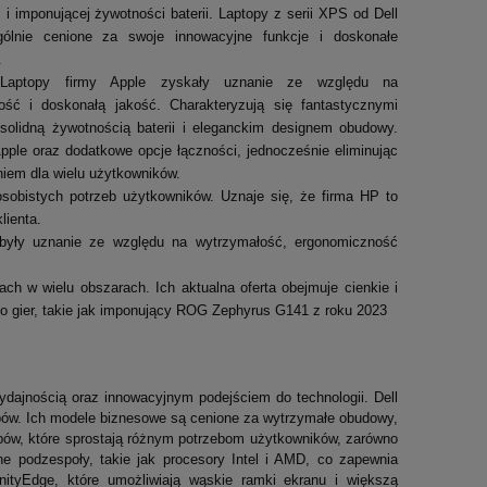
 i imponującej żywotności baterii. Laptopy z serii XPS od Dell
ólnie cenione za swoje innowacyjne funkcje i doskonałe
.
Laptopy firmy Apple zyskały uznanie ze względu na
ość i doskonałą jakość. Charakteryzują się fantastycznymi
solidną żywotnością baterii i eleganckim designem obudowy.
pple oraz dodatkowe opcje łączności, jednocześnie eliminując
niem dla wielu użytkowników.
sobistych potrzeb użytkowników. Uznaje się, że firma HP to
lienta.
obyły uznanie ze względu na wytrzymałość, ergonomiczność
ch w wielu obszarach. Ich aktualna oferta obejmuje cienkie i
 gier, takie jak imponujący ROG Zephyrus G141 z roku 2023
ydajnością oraz innowacyjnym podejściem do technologii. Dell
ptopów. Ich modele biznesowe są cenione za wytrzymałe obudowy,
topów, które sprostają różnym potrzebom użytkowników, zarówno
 podzespoły, takie jak procesory Intel i AMD, co zapewnia
nityEdge, które umożliwiają wąskie ramki ekranu i większą