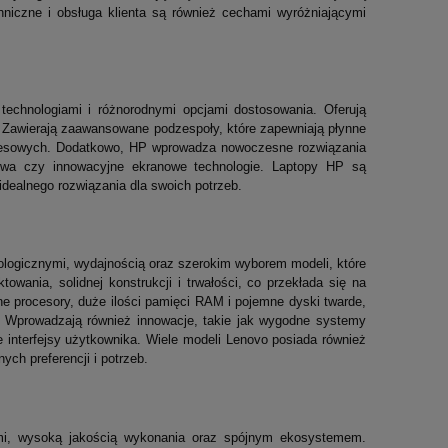
hniczne i obsługa klienta są również cechami wyróżniającymi
technologiami i różnorodnymi opcjami dostosowania. Oferują
e. Zawierają zaawansowane podzespoły, które zapewniają płynne
iznesowych. Dodatkowo, HP wprowadza nowoczesne rozwiązania
stwa czy innowacyjne ekranowe technologie. Laptopy HP są
idealnego rozwiązania dla swoich potrzeb.
ologicznymi, wydajnością oraz szerokim wyborem modeli, które
wania, solidnej konstrukcji i trwałości, co przekłada się na
e procesory, duże ilości pamięci RAM i pojemne dyski twarde,
u. Wprowadzają również innowacje, takie jak wygodne systemy
 interfejsy użytkownika. Wiele modeli Lenovo posiada również
ch preferencji i potrzeb.
mi, wysoką jakością wykonania oraz spójnym ekosystemem.