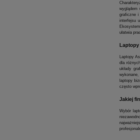
Charakter
wyglądem u
graficzne 
interfejsu
Ekosystem 
ułatwia pr
Laptopy 
Laptopy As
dla różnyc
układy gra
wykonane, 
laptopy bi
często wpro
Jakiej f
Wybór lapt
niezawodn
najważniej
profesjona