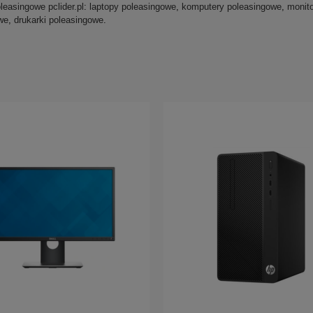
easingowe pclider.pl
:
laptopy poleasingowe
,
komputery poleasingowe
,
monit
we
,
drukarki poleasingowe
.
do koszyka
do koszyka