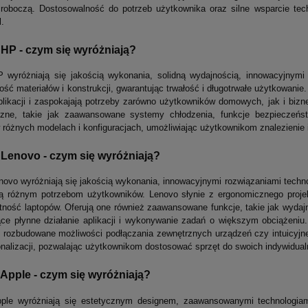
 roboczą. Dostosowalność do potrzeb użytkownika oraz silne wsparcie tec
l.
HP - czym się wyróżniają?
 wyróżniają się jakością wykonania, solidną wydajnością, innowacyjnymi 
ość materiałów i konstrukcji, gwarantując trwałość i długotrwałe użytkowani
aplikacji i zaspokajają potrzeby zarówno użytkowników domowych, jak i b
iczne, takie jak zaawansowane systemy chłodzenia, funkcje bezpieczeń
 różnych modelach i konfiguracjach, umożliwiając użytkownikom znalezienie 
Lenovo - czym się wyróżniają?
novo wyróżniają się jakością wykonania, innowacyjnymi rozwiązaniami techn
ą różnym potrzebom użytkowników. Lenovo słynie z ergonomicznego projekto
tność laptopów. Oferują one również zaawansowane funkcje, takie jak wydajn
ące płynne działanie aplikacji i wykonywanie zadań o większym obciążeni
, rozbudowane możliwości podłączania zewnętrznych urządzeń czy intuicyjne
nalizacji, pozwalając użytkownikom dostosować sprzęt do swoich indywidualny
Apple - czym się wyróżniają?
pple wyróżniają się estetycznym designem, zaawansowanymi technologia