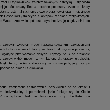
 wielu użytkowników zainteresowanych estetyką i stylowym
iej jakości ekrany Retina, potężne procesory, wydajne układy
łania, optymalizacji sprzętowo-programowej oraz intuicyjnego
 jak i osób korzystających z laptopów w celach rozrywkowych.
ple Watch, zapewnia spójność i synchronizację między nimi, co
ia, szerokim wyborem modeli i zaawansowanymi rozwiązaniami
h funkcji do swoich laptopów, takich jak wydajne procesory,
i i wydajne przetwarzanie danych. Laptopy Asus są starannie
 szeroki wybór modeli, w tym laptopy dla graczy, ultrabooki,
Dzięki temu, że Asus skupia się na innowacjach, jego laptopy
i podnoszą jakość użytkowania.
marki, zamierzone zastosowanie, oczekiwania co do jakości i
i indywidualnymi potrzebami, jakie funkcje są dla Ciebie
wać na laptopie. Jeśli nie dysponujesz dużym budżetem na