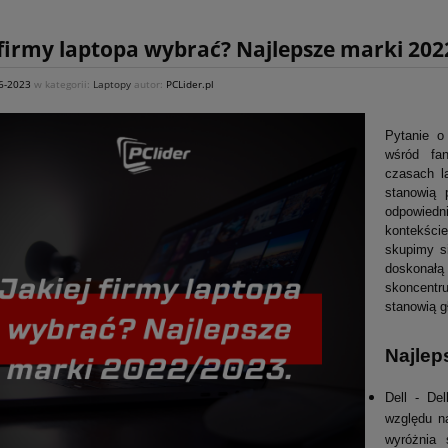
 firmy laptopa wybrać? Najlepsze marki 202
6-2023
w kategorii:
Laptopy
autor:
PCLider.pl
Pytanie o
wśród fa
czasach la
stanowią 
odpowiedn
kontekści
skupimy s
doskonałą
skoncentr
stanowią g
Najlep
Dell - De
względu na
wyróżnia 