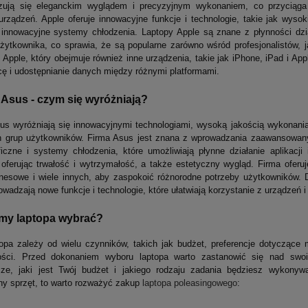
yzują się eleganckim wyglądem i precyzyjnym wykonaniem, co przyciąga
rządzeń. Apple oferuje innowacyjne funkcje i technologie, takie jak wysok
i innowacyjne systemy chłodzenia. Laptopy Apple są znane z płynności dzia
 użytkownika, co sprawia, że są popularne zarówno wśród profesjonalistów,
Apple, który obejmuje również inne urządzenia, takie jak iPhone, iPad i Ap
acę i udostępnianie danych między różnymi platformami.
Asus - czym się wyróżniają?
us wyróżniają się innowacyjnymi technologiami, wysoką jakością wykonan
h grup użytkowników. Firma Asus jest znana z wprowadzania zaawansowanyc
ficzne i systemy chłodzenia, które umożliwiają płynne działanie aplikacj
oferując trwałość i wytrzymałość, a także estetyczny wygląd. Firma oferuje
znesowe i wiele innych, aby zaspokoić różnorodne potrzeby użytkowników. 
wadzają nowe funkcje i technologie, które ułatwiają korzystanie z urządzeń 
irmy laptopa wybrać?
opa zależy od wielu czynników, takich jak budżet, preferencje dotyczące 
ości. Przed dokonaniem wyboru laptopa warto zastanowić się nad swoim
sze, jaki jest Twój budżet i jakiego rodzaju zadania będziesz wykony
lny sprzęt, to warto rozważyć zakup
laptopa poleasingowego
: