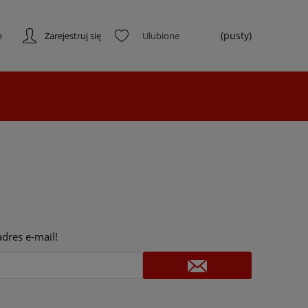
(pusty)
e
Zarejestruj się
dres e-mail!