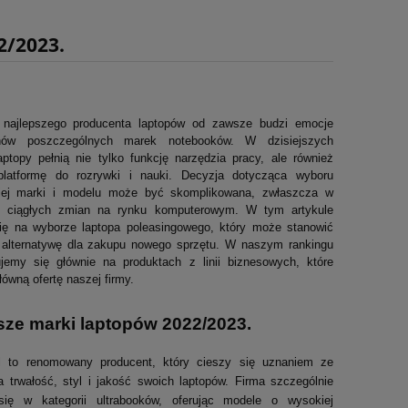
2/2023.
 najlepszego producenta laptopów od zawsze budzi emocje
nów poszczególnych marek notebooków. W dzisiejszych
ptopy pełnią nie tylko funkcję narzędzia pracy, ale również
platformę do rozrywki i nauki. Decyzja dotycząca wyboru
iej marki i modelu może być skomplikowana, zwłaszcza w
e ciągłych zmian na rynku komputerowym. W tym artykule
ię na wyborze laptopa poleasingowego, który może stanowić
 alternatywę dla zakupu nowego sprzętu. W naszym rankingu
ujemy się głównie na produktach z linii biznesowych, które
łówną ofertę naszej firmy.
sze marki laptopów 2022/2023.
ll to renomowany producent, który cieszy się uznaniem ze
 trwałość, styl i jakość swoich laptopów. Firma szczególnie
się w kategorii ultrabooków, oferując modele o wysokiej