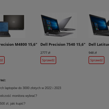
recision M4800 15,6"
Dell Precision 7540 15,6"
Dell Latitu
2777 zł
948 zł
dź
Sprawdź
Sprawdź
też:
ych laptopów do 3000 złotych w 2022 i 2023
ielczość monitora wybrać?
500 zł, jaki kupić?