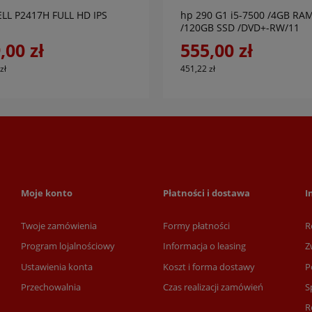
ELL P2417H FULL HD IPS
hp 290 G1 i5-7500 /4GB RA
/120GB SSD /DVD+-RW/11
,00 zł
555,00 zł
zł
451,22 zł
Moje konto
Płatności i dostawa
I
Twoje zamówienia
Formy płatności
R
Program lojalnościowy
Informacja o leasing
Z
Ustawienia konta
Koszt i forma dostawy
P
Przechowalnia
Czas realizacji zamówień
S
R