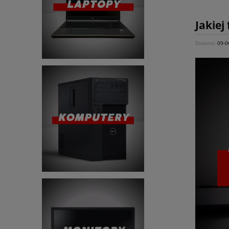
Jakiej
Dodano:
09-0