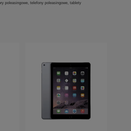
ory poleasingowe
,
telefony poleasingowe
,
tablety
powiadom o dostępności