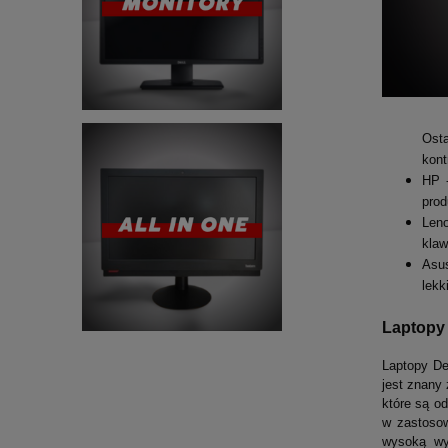
Osta
kont
HP -
prod
Len
klaw
Asus
lekk
Laptopy 
Laptopy De
jest znany 
które są o
w zastosow
wysoką wyd