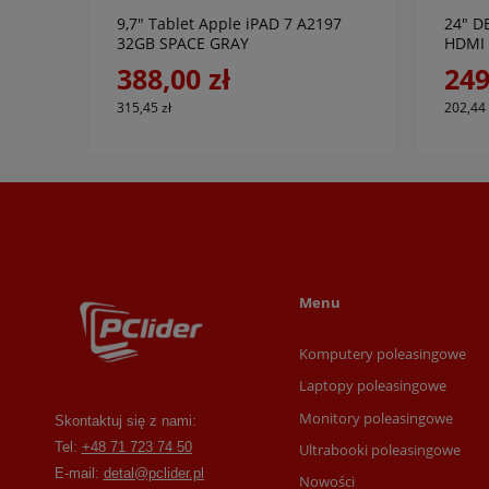
19H
9,7" Tablet Apple iPAD 7 A2197
24" D
32GB SPACE GRAY
HDMI
388,00 zł
249
315,45 zł
202,44 
Menu
Komputery poleasingowe
Laptopy poleasingowe
Monitory poleasingowe
Skontaktuj się z nami:
Tel:
+48 71 723 74 50
Ultrabooki poleasingowe
E-mail:
detal@pclider.pl
Nowości