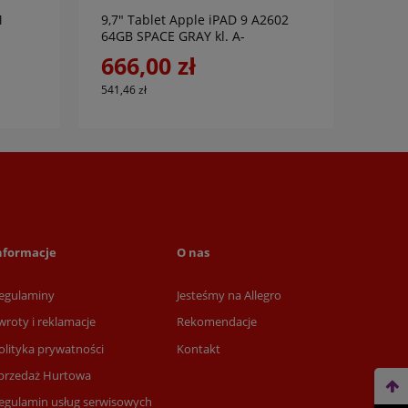
M
9,7" Tablet Apple iPAD 9 A2602
14" L
64GB SPACE GRAY kl. A-
2,4/
SSD/
666,00 zł
555
541,46 zł
451,22
nformacje
O nas
egulaminy
Jesteśmy na Allegro
wroty i reklamacje
Rekomendacje
olityka prywatności
Kontakt
przedaż Hurtowa
egulamin usług serwisowych