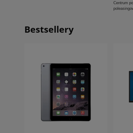
Centrum pol
poleasingo
Bestsellery
do koszyka