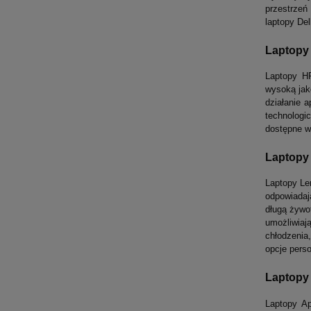
przestrzeń
laptopy Del
Laptopy 
Laptopy HP
wysoką jak
działanie 
technolog
dostępne w
Laptopy 
Laptopy Le
odpowiadaj
długą żywo
umożliwiaj
chłodzenia
opcje perso
Laptopy 
Laptopy A