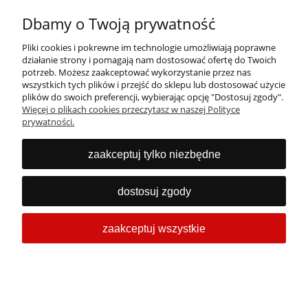
Dbamy o Twoją prywatność
Pliki cookies i pokrewne im technologie umożliwiają poprawne
działanie strony i pomagają nam dostosować ofertę do Twoich
potrzeb. Możesz zaakceptować wykorzystanie przez nas
wszystkich tych plików i przejść do sklepu lub dostosować użycie
Skontaktuj się z nami:
plików do swoich preferencji, wybierając opcję "Dostosuj zgody".
Tel:
+48 71 723 74 50
Więcej o plikach cookies przeczytasz w naszej Polityce
E-mail:
detal@pclider.pl
prywatności.
Komputery i laptopy poleasingowe Wrocław. Oferujemy laptopy,
zaakceptuj tylko niezbędne
komputery, monitory, drukarki, akcesoria i serwisujemy też używane
komputery oraz laptopy.
dostosuj zgody
Obserwuj nas:
zaakceptuj wszystkie
pokaż pełną wersję strony
Sklep internetowy Shoper.pl