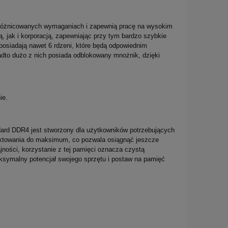
 zróżnicowanych wymaganiach i zapewnią pracę na wysokim
 jak i korporacją, zapewniając przy tym bardzo szybkie
e posiadają nawet 6 rdzeni, które będą odpowiednim
nadto dużo z nich posiada odblokowany mnożnik, dzięki
nie.
ard DDR4 jest stworzony dla użytkowników potrzebujących
taktowania do maksimum, co pozwala osiągnąć jeszcze
ości, korzystanie z tej pamięci oznacza czystą
ksymalny potencjał swojego sprzętu i postaw na pamięć