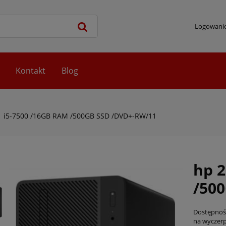
Logowani
Kontakt
Blog
1 i5-7500 /16GB RAM /500GB SSD /DVD+-RW/11
hp 2
/50
Dostępnoś
na wyczer