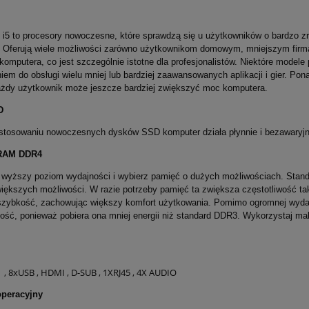
e i5 to procesory nowoczesne, które sprawdzą się u użytkowników o bardzo
 Oferują wiele możliwości zarówno użytkownikom domowym, mniejszym firmą,
 komputera, co jest szczególnie istotne dla profesjonalistów. Niektóre model
iem do obsługi wielu mniej lub bardziej zaawansowanych aplikacji i gier. Po
żdy użytkownik może jeszcze bardziej zwiększyć moc komputera.
D
astosowaniu nowoczesnych dysków SSD komputer działa płynnie i bezawaryj
RAM DDR4
 wyższy poziom wydajności i wybierz pamięć o dużych możliwościach. Stand
większych możliwości. W razie potrzeby pamięć ta zwiększa częstotliwość 
szybkość, zachowując większy komfort użytkowania. Pomimo ogromnej wydajn
ść, ponieważ pobiera ona mniej energii niż standard DDR3. Wykorzystaj ma
 , 8xUSB , HDMI , D-SUB , 1XRJ45 , 4X AUDIO
peracyjny