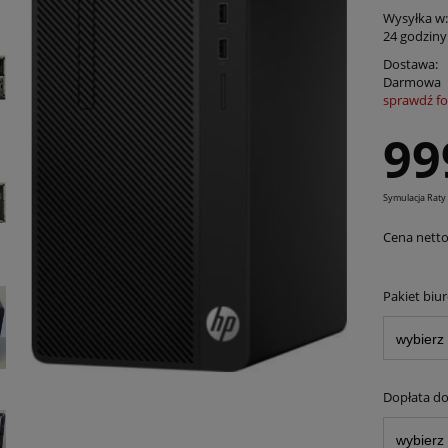
Wysyłka w:
24 godziny
Dostawa:
Darmowa
sprawdź f
Cena nie zawiera ewentualnych kosztów
99
płatności
Symulacja Raty
Cena netto
Pakiet biu
Dopłata do