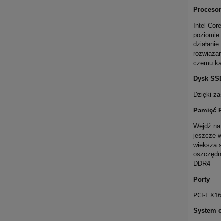
Procesor
Intel Cor
poziomie.
działanie
rozwiązan
czemu ka
Dysk SS
Dzięki z
Pamięć 
Wejdź na
jeszcze 
większą 
oszczędno
DDR4
Porty
PCI-E X16
System o