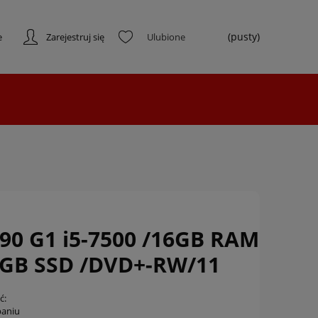
(pusty)
e
Zarejestruj się
90 G1 i5-7500 /16GB RAM
0GB SSD /DVD+-RW/11
ć:
paniu