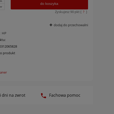
do koszyka
Zyskujesz
90
pkt [
?
]
dodaj do przechowalni
:
HP
ktu:
0312065828
 o produkt
 dni na zwrot
Fachowa pomoc