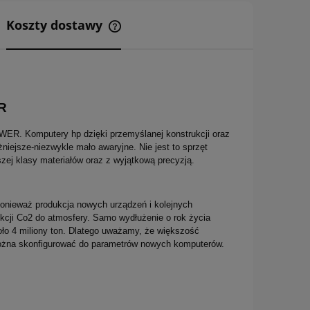
Koszty dostawy
Cena nie zawiera ewentualnych
kosztów płatności
R
WER. Komputery hp dzięki przemyślanej konstrukcji oraz
niejsze-niezwykle mało awaryjne. Nie jest to sprzęt
zej klasy materiałów oraz z wyjątkową precyzją.
ponieważ produkcja nowych urządzeń i kolejnych
kcji Co2 do atmosfery. Samo wydłużenie o rok życia
oło 4 miliony ton. Dlatego uważamy, że większość
można skonfigurować do parametrów nowych komputerów.