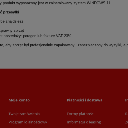
y produkt wyposażony jest w zainstalowany system WINDOWS 11
ć przesyłki
ce znajdziesz:
 sprawny sprzęt
nt sprzedaży: paragon lub fakturę VAT 23%
o, aby sprzęt był profesjonalnie zapakowany i zabezpieczony do wysyłki, a p
Moje konto
Płatności i dostawa
I
Twoje zamówienia
Formy płatności
R
Program lojalnościowy
Informacja o leasing
Z