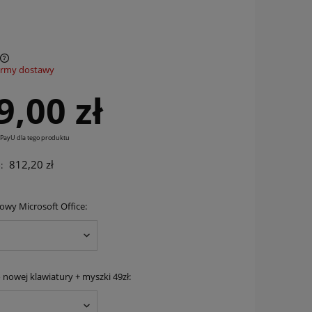
ormy dostawy
9,00 zł
 PayU dla tego produktu
812,20 zł
:
rowy Microsoft Office:
 nowej klawiatury + myszki 49zł: