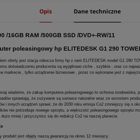
Opis
Dane techniczne
00 /16GB RAM /500GB SSD /DVD+-RW/11
ter poleasingowy hp ELITEDESK G1 290 TOWE
em oferty jest stacja robocza firmy hp z serii ELITEDESK model G1 290 TO
iemu doświadczeniu producenta są wyjątkowo ciche , szybkie , oraz co najważ
w markecie , tylko urządzenie biznesowe , przez co wykonane jest z najwyżs
isiaj wiadomo, że zakup komputera poleasingowego to ochrona środowiska, 
padów sprawiają, że zużywane są surowce naturalne wraz ze wzrostem produ
w i innych urządzeń sprawi, że do 2030 roku emisja Co2 zmniejszy się o ok
ików nie potrzebuje nowego sprzętu, a większość poleasingowego sprzętu 
 dużo mniej i przyczynisz się do redukcji Co2 na naszej planecie.
ja
 produkt jest objęty naszą gwarancją na okres 12 miesięcy.