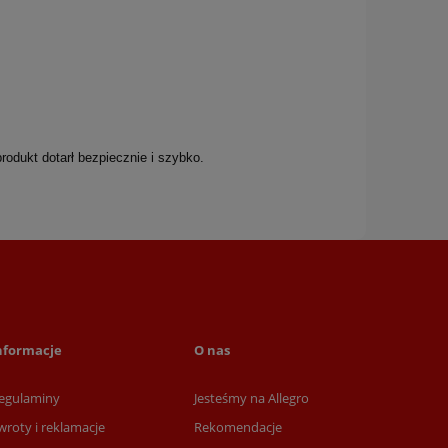
rodukt dotarł bezpiecznie i szybko.
nformacje
O nas
egulaminy
Jesteśmy na Allegro
wroty i reklamacje
Rekomendacje