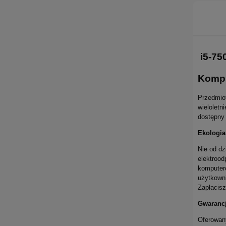
i5-75
Kompu
Przedmiot
wieloletn
dostępny 
Ekologia
Nie od dz
elektrood
komputeró
użytkown
Zapłacisz
Gwaranc
Oferowany