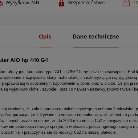
Wysyłka w 24H
Bezpieczeństwo
14
Opis
Dane techniczne
ter AIO hp 440 G4
em oferty jest komputer typu "ALL in ONE" firmy hp z biznesowej serii ProO
ia wykonane z najwyższej klasy materiałów , charakteryzujące się wyjątko
się sprawdzają w codziennym użytkowaniu w domu oraz w biurze. Dzięki prze
a są wyjątkowo ciche , szybkie , oraz co najważniejsze-wyjątkowo trwałe i b
isiaj wiadomo, że zakup komputera poleasingowego to ochrona środowiska, 
padów sprawiają, że zużywane są surowce naturalne wraz ze wzrostem produ
w i innych urządzeń sprawi, że do 2030 roku emisja Co2 zmniejszy się o ok
ików nie potrzebuje nowego sprzętu, a większość poleasingowego sprzętu 
 dużo mniej i przyczynisz się do redukcji Co2 na naszej planecie.