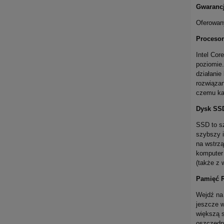
Gwaranc
Oferowany
Procesor
Intel Cor
poziomie.
działanie
rozwiązan
czemu ka
Dysk SS
SSD to sz
szybszy 
na wstrzą
komputer 
(także z
Pamięć 
Wejdź na
jeszcze 
większą 
oszczędno