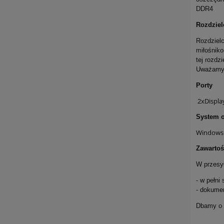
DDR4
Rozdziel
Rozdzielc
miłośniko
tej rozdz
Uważamy, 
Porty
2xDispla
System o
Windows
Zawartoś
W przesył
- w pełni
- dokume
Dbamy o t