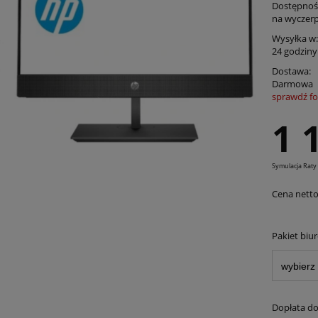
Dostępnoś
na wyczer
Wysyłka w:
24 godziny
Dostawa:
Darmowa
sprawdź f
Cena nie zawiera ewentualnych kosztów
1 
płatności
Symulacja Raty
Cena netto
Pakiet biu
Dopłata do