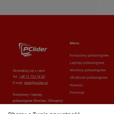
Menu
Komputery poleasingowe
Laptopy poleasingowe
Monitory poleasingowe
Skontaktuj się z nami:
Tel:
+48 71 723 74 50
Ultrabooki poleasingowe
E-mail:
detal@pclider.pl
Nowości
Promocje
Komputery i laptopy
poleasingowe Wrocław. Oferujemy
laptopy, komputery, monitory,
drukarki, akcesoria i serwisujemy