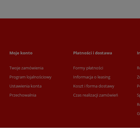
Moje konto
Płatności i dostawa
I
Twoje zamówienia
Formy płatności
R
Program lojalnościowy
Informacja o leasing
Z
Ustawienia konta
Koszt i forma dostawy
P
Przechowalnia
Czas realizacji zamówień
S
R
G