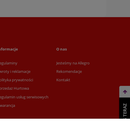
nformacje
O nas
egulaminy
Jesteśmy na Allegro
wroty i reklamacje
Rekomendacje
olityka prywatności
Kontakt
przedaż Hurtowa
egulamin usług serwisowych
warancja
WEŹ LEASING TERAZ