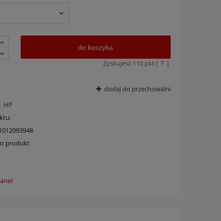
do koszyka
Zyskujesz
110
pkt [
?
]
dodaj do przechowalni
:
HP
ktu:
1012093948
 o produkt