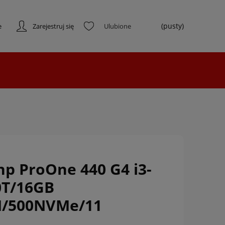
(pusty)
e
Zarejestruj się
hp ProOne 440 G4 i3-
0T/16GB
/500NVMe/11