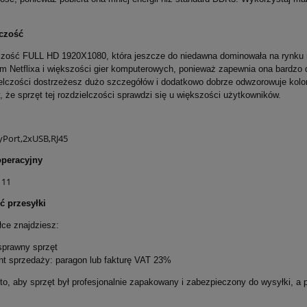
czość
zość FULL HD 1920X1080, która jeszcze do niedawna dominowała na rynku mo
m Netflixa i większości gier komputerowych, ponieważ zapewnia ona bardzo d
ielczości dostrzeżesz dużo szczegółów i dodatkowo dobrze odwzorowuje kolor
że sprzęt tej rozdzielczości sprawdzi się u większości użytkowników.
yPort,2xUSB,RJ45
peracyjny
 11
ć przesyłki
ce znajdziesz:
 sprawny sprzęt
nt sprzedaży: paragon lub fakturę VAT 23%
o, aby sprzęt był profesjonalnie zapakowany i zabezpieczony do wysyłki, a p