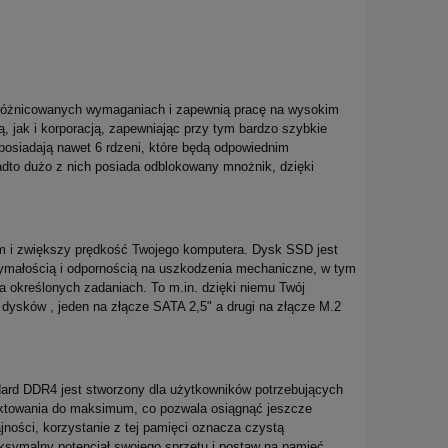
 zróżnicowanych wymaganiach i zapewnią pracę na wysokim
 jak i korporacją, zapewniając przy tym bardzo szybkie
e posiadają nawet 6 rdzeni, które będą odpowiednim
nadto dużo z nich posiada odblokowany mnożnik, dzięki
om i zwiększy prędkość Twojego komputera. Dysk SSD jest
ymałością i odpornością na uszkodzenia mechaniczne, w tym
a określonych zadaniach. To m.in. dzięki niemu Twój
dysków , jeden na złącze SATA 2,5" a drugi na złącze M.2
ard DDR4 jest stworzony dla użytkowników potrzebujących
taktowania do maksimum, co pozwala osiągnąć jeszcze
ości, korzystanie z tej pamięci oznacza czystą
ksymalny potencjał swojego sprzętu i postaw na pamięć