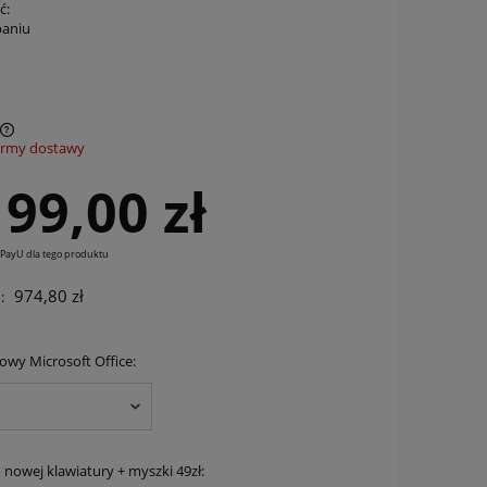
ć:
paniu
ormy dostawy
199,00 zł
 PayU dla tego produktu
974,80 zł
:
rowy Microsoft Office:
 nowej klawiatury + myszki 49zł: