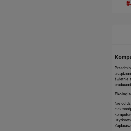
Kompu
Przedmiot
urządzen
świetnie 
producent
Ekologia
Nie od dz
elektrood
komputeró
użytkown
Zapłacisz