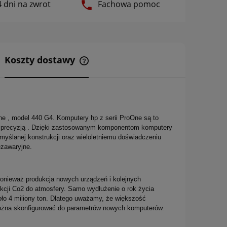
 dni na zwrot
Fachowa pomoc
Koszty dostawy
Cena nie zawiera ewentualnych
kosztów płatności
ne , model 440 G4. Komputery hp z serii ProOne są to
wą precyzją . Dzięki zastosowanym komponentom komputery
myślanej konstrukcji oraz wieloletniemu doświadczeniu
ezawaryjne.
ponieważ produkcja nowych urządzeń i kolejnych
kcji Co2 do atmosfery. Samo wydłużenie o rok życia
oło 4 miliony ton. Dlatego uważamy, że większość
można skonfigurować do parametrów nowych komputerów.