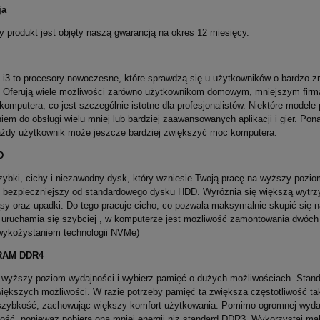
ja
 produkt jest objęty naszą gwarancją na okres 12 miesięcy.
e i3 to procesory nowoczesne, które sprawdzą się u użytkowników o bardzo
 Oferują wiele możliwości zarówno użytkownikom domowym, mniejszym firmą,
 komputera, co jest szczególnie istotne dla profesjonalistów. Niektóre model
iem do obsługi wielu mniej lub bardziej zaawansowanych aplikacji i gier. Po
żdy użytkownik może jeszcze bardziej zwiększyć moc komputera.
D
ybki, cichy i niezawodny dysk, który wzniesie Twoją pracę na wyższy pozi
i bezpieczniejszy od standardowego dysku HDD. Wyróżnia się większą wytrz
sy oraz upadki. Do tego pracuje cicho, co pozwala maksymalnie skupić się n
uruchamia się szybciej , w komputerze jest możliwość zamontowania dwóch 
 wykożystaniem technologii NVMe)
RAM DDR4
 wyższy poziom wydajności i wybierz pamięć o dużych możliwościach. Stand
większych możliwości. W razie potrzeby pamięć ta zwiększa częstotliwość 
szybkość, zachowując większy komfort użytkowania. Pomimo ogromnej wydajn
ść, ponieważ pobiera ona mniej energii niż standard DDR3. Wykorzystaj ma