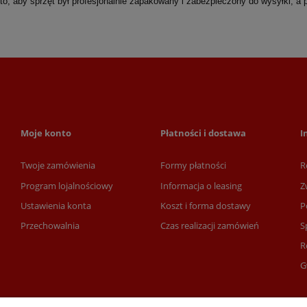
o, aby sprzęt był profesjonalnie zapakowany i zabezpieczony do wysyłki, a p
Moje konto
Płatności i dostawa
I
Twoje zamówienia
Formy płatności
R
Program lojalnościowy
Informacja o leasing
Z
Ustawienia konta
Koszt i forma dostawy
P
Przechowalnia
Czas realizacji zamówień
S
R
G