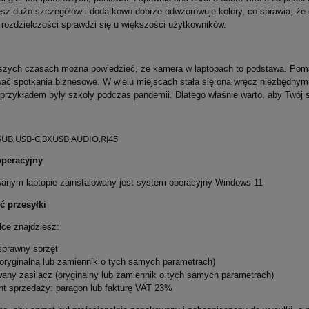
sz dużo szczegółów i dodatkowo dobrze odwzorowuje kolory, co sprawia, że
j rozdzielczości sprawdzi się u większości użytkowników.
jszych czasach można powiedzieć, że kamera w laptopach to podstawa. Pom
ać spotkania biznesowe. W wielu miejscach stała się ona wręcz niezbędnym 
przykładem były szkoły podczas pandemii. Dlatego właśnie warto, aby Twój
UB,USB-C,3XUSB,AUDIO,RJ45
peracyjny
wanym laptopie zainstalowany jest system operacyjny Windows 11
ć przesyłki
ce znajdziesz:
 sprawny sprzęt
 (oryginalną lub zamiennik o tych samych parametrach)
any zasilacz (oryginalny lub zamiennik o tych samych parametrach)
nt sprzedaży: paragon lub fakturę VAT 23%