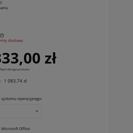
ć:
paniu
ormy dostawy
333,00 zł
 PayU dla tego produktu
1 083,74 zł
:
 systemu operacyjnego:
 Microsoft Office: