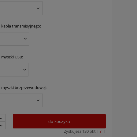
 kabla transmisyjnego:
 myszki USB:
o myszki bezprzewodowej:
do koszyka
Zyskujesz
130
pkt [
?
]