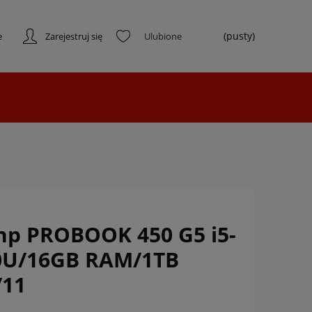
(pusty)
e
Zarejestruj się
hp PROBOOK 450 G5 i5-
0U/16GB RAM/1TB
/11