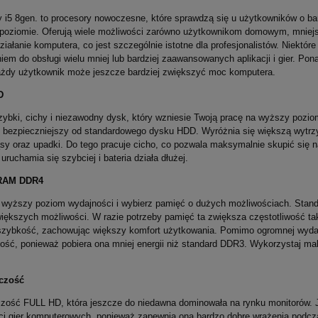
 i5 8gen. to procesory nowoczesne, które sprawdzą się u użytkowników o b
oziomie. Oferują wiele możliwości zarówno użytkownikom domowym, mniejszy
ziałanie komputera, co jest szczególnie istotne dla profesjonalistów. Niektó
iem do obsługi wielu mniej lub bardziej zaawansowanych aplikacji i gier. Po
żdy użytkownik może jeszcze bardziej zwiększyć moc komputera.
D
ybki, cichy i niezawodny dysk, który wzniesie Twoją pracę na wyższy pozi
i bezpieczniejszy od standardowego dysku HDD. Wyróżnia się większą wytrz
sy oraz upadki. Do tego pracuje cicho, co pozwala maksymalnie skupić się n
uruchamia się szybciej i bateria działa dłużej.
RAM DDR4
 wyższy poziom wydajności i wybierz pamięć o dużych możliwościach. Stand
większych możliwości. W razie potrzeby pamięć ta zwiększa częstotliwość 
szybkość, zachowując większy komfort użytkowania. Pomimo ogromnej wydajn
ść, ponieważ pobiera ona mniej energii niż standard DDR3. Wykorzystaj ma
czość
zość FULL HD, która jeszcze do niedawna dominowała na rynku monitorów. Jes
i gier komputerowych, ponieważ zapewnia ona bardzo dobre wrażenia podczas 