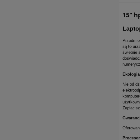
15" h
Lapto
Przedmiot
są to urz
świetnie 
doświadcz
numerycz
Ekologia
Nie od dz
elektrood
komputeró
użytkown
Zapłacisz
Gwaranc
Oferowany
Procesor