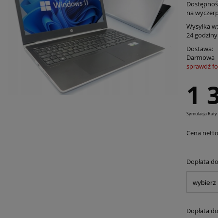
Dostępnoś
na wyczer
Wysyłka w:
24 godziny
Dostawa:
Darmowa
sprawdź f
Cena nie zawiera ewentualnych kosztów
1 
płatności
Symulacja Raty
Cena netto
Dopłata do
Dopłata do