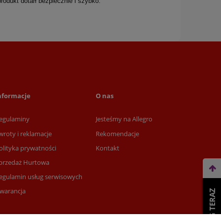
rodukt dotarł bezpiecznie i szybko.
nformacje
O nas
egulaminy
Jesteśmy na Allegro
wroty i reklamacje
Rekomendacje
olityka prywatności
Kontakt
przedaż Hurtowa
egulamin usług serwisowych
warancja