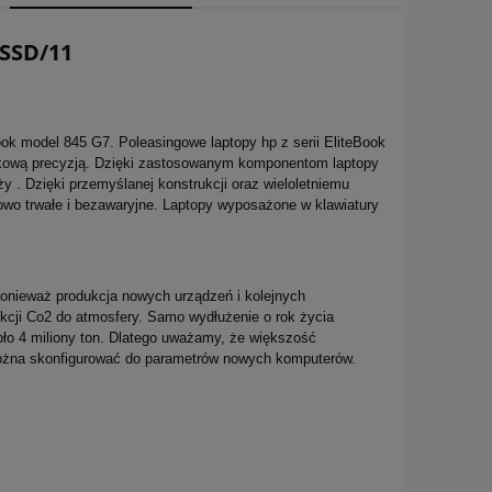
Cena nie zawiera ewentualnych
kosztów płatności
 SSD/11
Book model 845 G7. Poleasingowe laptopy hp z serii EliteBook
ątkową precyzją. Dzięki zastosowanym komponentom laptopy
 . Dzięki przemyślanej konstrukcji oraz wieloletniemu
owo trwałe i bezawaryjne. Laptopy wyposażone w klawiatury
ponieważ produkcja nowych urządzeń i kolejnych
kcji Co2 do atmosfery. Samo wydłużenie o rok życia
oło 4 miliony ton. Dlatego uważamy, że większość
można skonfigurować do parametrów nowych komputerów.