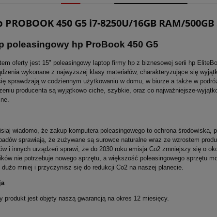
p PROBOOK 450 G5 i7-8250U/16GB RAM/500GB
p poleasingowy
hp ProBook 450 G5
em oferty jest 15" poleasingowy laptop firmy hp z biznesowej serii hp Elite
ądzenia wykonane z najwyższej klasy materiałów, charakteryzujące się wyj
się sprawdzają w codziennym użytkowaniu w domu, w biurze a także w podróży
eniu producenta są wyjątkowo ciche, szybkie, oraz co najważniejsze-wyjątk
ne.
isiaj wiadomo, że zakup komputera poleasingowego to ochrona środowiska, 
padów sprawiają, że zużywane są surowce naturalne wraz ze wzrostem produ
w i innych urządzeń sprawi, że do 2030 roku emisja Co2 zmniejszy się o ok
ików nie potrzebuje nowego sprzętu, a większość poleasingowego sprzętu 
 dużo mniej i przyczynisz się do redukcji Co2 na naszej planecie.
ja
 produkt jest objęty naszą gwarancją na okres 12 miesięcy.