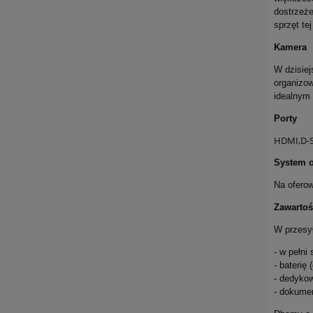
dostrzeże
sprzęt te
Kamera
W dzisie
organizow
idealnym 
Porty
HDMI,D-S
System o
Na ofero
Zawartoś
W przesył
- w pełni
- baterię
- dedykow
- dokume