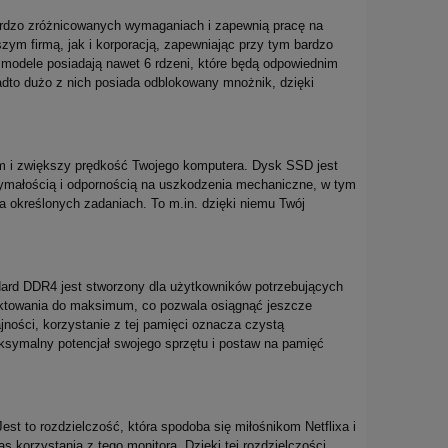
ardzo zróżnicowanych wymaganiach i zapewnią pracę na
m firmą, jak i korporacją, zapewniając przy tym bardzo
re modele posiadają nawet 6 rdzeni, które będą odpowiednim
nadto dużo z nich posiada odblokowany mnożnik, dzięki
om i zwiększy prędkość Twojego komputera. Dysk SSD jest
ymałością i odpornością na uszkodzenia mechaniczne, w tym
a określonych zadaniach. To m.in. dzięki niemu Twój
ard DDR4 jest stworzony dla użytkowników potrzebujących
taktowania do maksimum, co pozwala osiągnąć jeszcze
ości, korzystanie z tej pamięci oznacza czystą
ksymalny potencjał swojego sprzętu i postaw na pamięć
t to rozdzielczość, która spodoba się miłośnikom Netflixa i
korzystania z tego monitora. Dzięki tej rozdzielczości