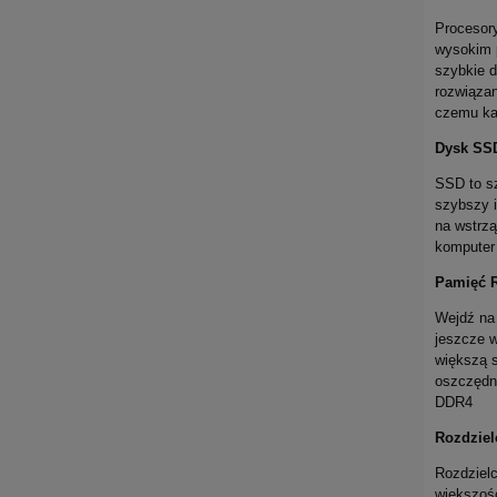
Procesory
wysokim p
szybkie d
rozwiązan
czemu ka
Dysk SS
SSD to sz
szybszy 
na wstrzą
komputer 
Pamięć 
Wejdź na
jeszcze 
większą 
oszczędno
DDR4
Rozdziel
Rozdzielc
większośc