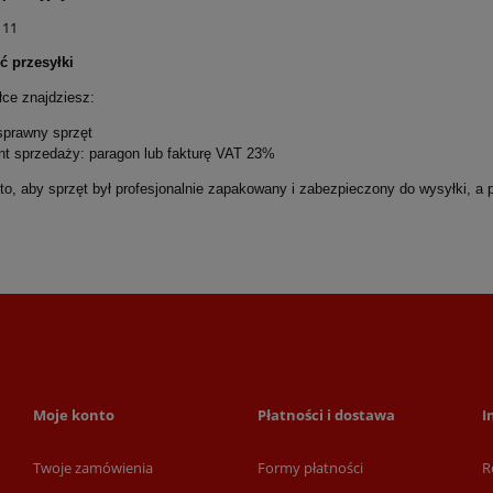
 11
ć przesyłki
ce znajdziesz:
 sprawny sprzęt
nt sprzedaży: paragon lub fakturę VAT 23%
o, aby sprzęt był profesjonalnie zapakowany i zabezpieczony do wysyłki, a p
Moje konto
Płatności i dostawa
I
Twoje zamówienia
Formy płatności
R