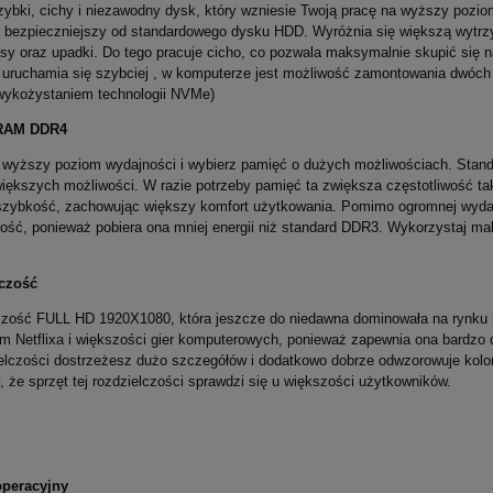
ybki, cichy i niezawodny dysk, który wzniesie Twoją pracę na wyższy pozi
i bezpieczniejszy od standardowego dysku HDD. Wyróżnia się większą wytrz
sy oraz upadki. Do tego pracuje cicho, co pozwala maksymalnie skupić się n
uruchamia się szybciej , w komputerze jest możliwość zamontowania dwóch 
 wykożystaniem technologii NVMe)
RAM DDR4
 wyższy poziom wydajności i wybierz pamięć o dużych możliwościach. Stand
większych możliwości. W razie potrzeby pamięć ta zwiększa częstotliwość 
szybkość, zachowując większy komfort użytkowania. Pomimo ogromnej wydajn
ść, ponieważ pobiera ona mniej energii niż standard DDR3. Wykorzystaj ma
czość
zość FULL HD 1920X1080, która jeszcze do niedawna dominowała na rynku mo
m Netflixa i większości gier komputerowych, ponieważ zapewnia ona bardzo d
ielczości dostrzeżesz dużo szczegółów i dodatkowo dobrze odwzorowuje kolor
że sprzęt tej rozdzielczości sprawdzi się u większości użytkowników.
peracyjny