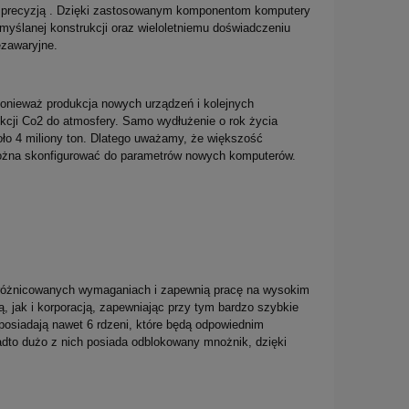
wą precyzją . Dzięki zastosowanym komponentom komputery
myślanej konstrukcji oraz wieloletniemu doświadczeniu
ezawaryjne.
ponieważ produkcja nowych urządzeń i kolejnych
kcji Co2 do atmosfery. Samo wydłużenie o rok życia
oło 4 miliony ton. Dlatego uważamy, że większość
można skonfigurować do parametrów nowych komputerów.
 zróżnicowanych wymaganiach i zapewnią pracę na wysokim
 jak i korporacją, zapewniając przy tym bardzo szybkie
e posiadają nawet 6 rdzeni, które będą odpowiednim
nadto dużo z nich posiada odblokowany mnożnik, dzięki