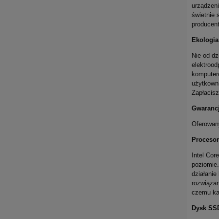
urządzen
świetnie 
producent
Ekologia
Nie od dz
elektrood
komputeró
użytkown
Zapłacisz
Gwaranc
Oferowany
Procesor
Intel Cor
poziomie.
działanie
rozwiązan
czemu ka
Dysk SS