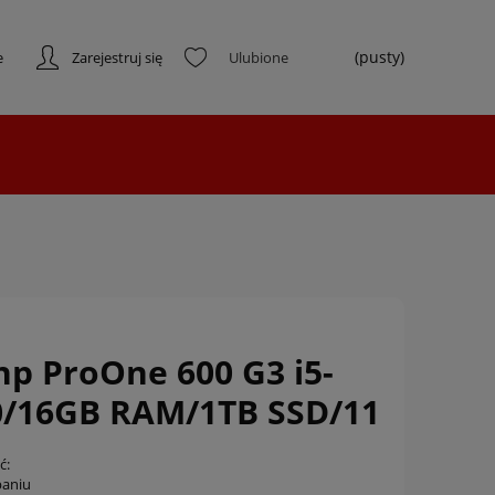
(pusty)
e
Zarejestruj się
hp ProOne 600 G3 i5-
0/16GB RAM/1TB SSD/11
ć:
paniu