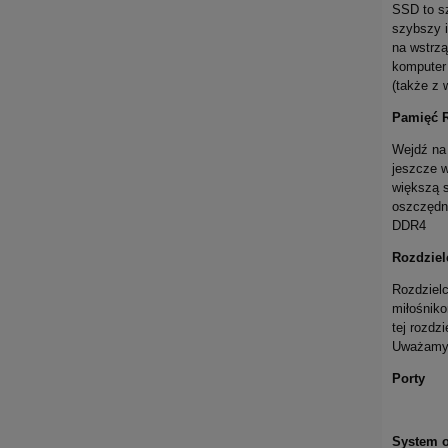
SSD to sz
szybszy 
na wstrzą
komputer 
(także z
Pamięć 
Wejdź na
jeszcze 
większą 
oszczędno
DDR4
Rozdziel
Rozdzielc
miłośniko
tej rozdz
Uważamy, 
Porty
System o