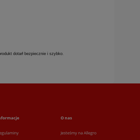
rodukt dotarł bezpiecznie i szybko.
nformacje
O nas
egulaminy
Jesteśmy na Allegro