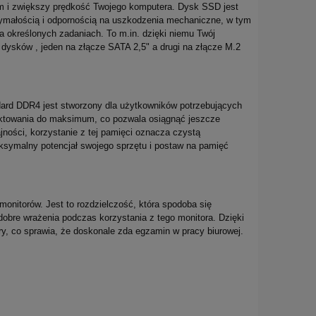
om i zwiększy prędkość Twojego komputera. Dysk SSD jest
ymałością i odpornością na uszkodzenia mechaniczne, w tym
a określonych zadaniach. To m.in. dzięki niemu Twój
dysków , jeden na złącze SATA 2,5" a drugi na złącze M.2
ard DDR4 jest stworzony dla użytkowników potrzebujących
taktowania do maksimum, co pozwala osiągnąć jeszcze
ości, korzystanie z tej pamięci oznacza czystą
ksymalny potencjał swojego sprzętu i postaw na pamięć
nitorów. Jest to rozdzielczość, która spodoba się
obre wrażenia podczas korzystania z tego monitora. Dzięki
y, co sprawia, że doskonale zda egzamin w pracy biurowej.