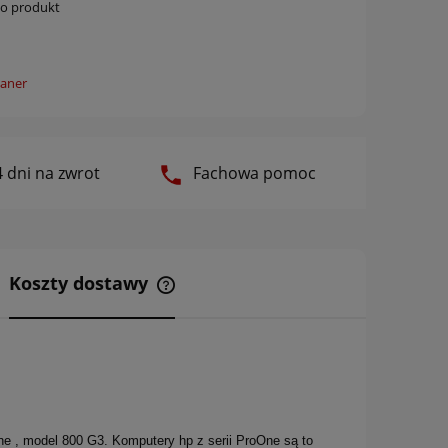
 o produkt
 dni na zwrot
Fachowa pomoc
Koszty dostawy
Cena nie zawiera ewentualnych
kosztów płatności
ne , model 800 G3. Komputery hp z serii ProOne są to