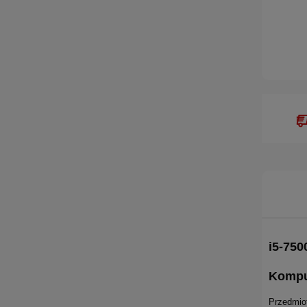
i5-75
Kompu
Przedmiot