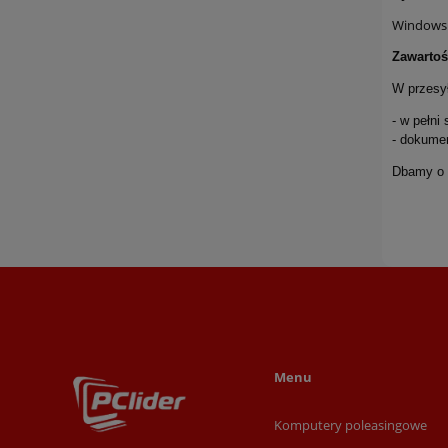
Windows
Zawartoś
W przesył
- w pełni
- dokume
Dbamy o t
Menu
Komputery poleasingowe