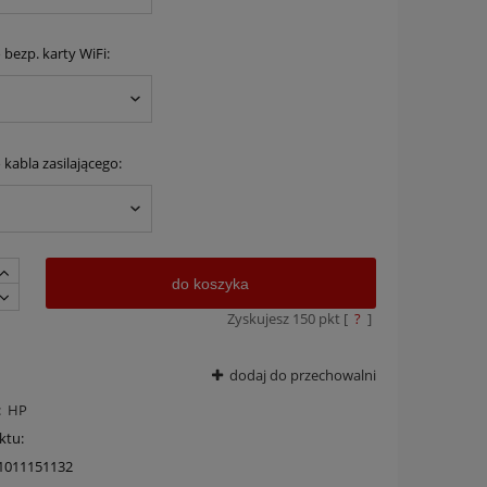
 bezp. karty WiFi:
kabla zasilającego:
do koszyka
Zyskujesz
150
pkt [
?
]
dodaj do przechowalni
:
HP
ktu:
1011151132