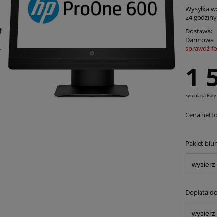
Wysyłka w:
24 godziny
Dostawa:
Darmowa
sprawdź f
Cena nie zawiera ewentualnych kosztów
1 
płatności
Symulacja Raty
Cena netto
Pakiet biu
Dopłata do