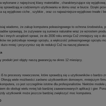
ia wykonane z najwyższej klasy materiałów , charakteryzujące się wyjątko
się sprawdzają w codziennym użytkowaniu w domu oraz w biurze. Dzięki prze
a są wyjątkowo ciche , szybkie , oraz co najważniejsze-wyjątkowo trwałe i b
isiaj wiadomo, że zakup komputera poleasingowego to ochrona środowiska, 
padów sprawiają, że zużywane są surowce naturalne wraz ze wzrostem produ
w i innych urządzeń sprawi, że do 2030 roku emisja Co2 zmniejszy się o ok
ików nie potrzebuje nowego sprzętu, a większość poleasingowego sprzętu 
 dużo mniej i przyczynisz się do redukcji Co2 na naszej planecie.
ja
 produkt jest objęty naszą gwarancją na okres 12 miesięcy.
e i5 to procesory nowoczesne, które sprawdzą się u użytkowników o bardzo
 Oferują wiele możliwości zarówno użytkownikom domowym, mniejszym firmą,
 komputera, co jest szczególnie istotne dla profesjonalistów. Niektóre model
iem do obsługi wielu mniej lub bardziej zaawansowanych aplikacji i gier. Po
żdy użytkownik może jeszcze bardziej zwiększyć moc komputera.
D