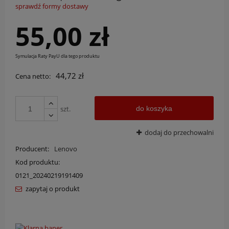
sprawdź formy dostawy
Cena nie zawiera ewentualnych kosztów płatności
55,00 zł
Symulacja Raty PayU dla tego produktu
44,72 zł
Cena netto:
szt.
do koszyka
dodaj do przechowalni
Producent:
Lenovo
Kod produktu:
0121_20240219191409
zapytaj o produkt