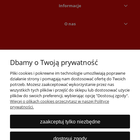
Informacje
O nas
Dbamy o Twoją prywatność
Pliki cookies i pokrewne im technologie umożliwiają poprawne
działanie strony i pomagają nam dostosować ofertę do Twoich
potrzeb. Możesz zaakceptować wykorzystanie przez nas
wszystkich tych plików i przejść do sklepu lub dostosować użycie
Skontaktuj się z nami:
plików do swoich preferencji, wybierając opcję "Dostosuj zgody".
Tel:
+48 71 723 74 50
Więcej o plikach cookies przeczytasz w naszej Polityce
E-mail:
detal@pclider.pl
prywatności.
Komputery i laptopy poleasingowe Wrocław. Oferujemy laptopy,
zaakceptuj tylko niezbędne
komputery, monitory, drukarki, akcesoria i serwisujemy też używane
komputery oraz laptopy.
dostosuj zgody