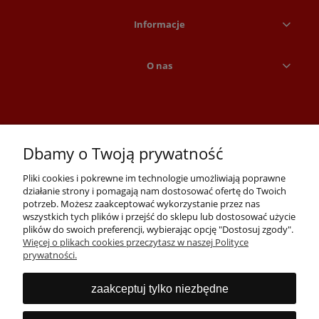
Informacje
O nas
Dbamy o Twoją prywatność
Pliki cookies i pokrewne im technologie umożliwiają poprawne
działanie strony i pomagają nam dostosować ofertę do Twoich
potrzeb. Możesz zaakceptować wykorzystanie przez nas
wszystkich tych plików i przejść do sklepu lub dostosować użycie
Skontaktuj się z nami:
plików do swoich preferencji, wybierając opcję "Dostosuj zgody".
Tel:
+48 71 723 74 50
Więcej o plikach cookies przeczytasz w naszej Polityce
E-mail:
detal@pclider.pl
prywatności.
Komputery i laptopy poleasingowe Wrocław. Oferujemy laptopy,
zaakceptuj tylko niezbędne
komputery, monitory, drukarki, akcesoria i serwisujemy też używane
komputery oraz laptopy.